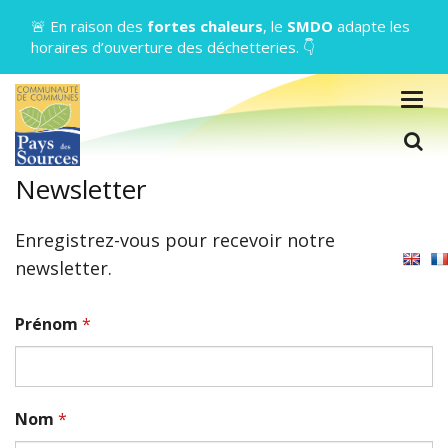
Gestion des traceurs
🚨 En raison des
fortes chaleurs
, le
SMDO
adapte les
horaires d’ouverture des déchetteries. 👇
Togg
navig
L
Newsletter
Enregistrez-vous pour recevoir notre
newsletter.
Prénom
*
Nom
*