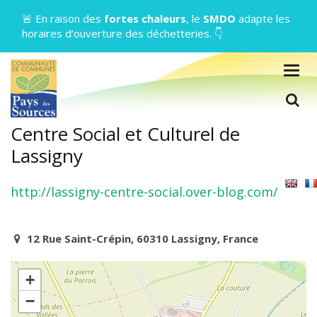
Gestion des traceurs
🚨 En raison des
fortes chaleurs
, le
SMDO
adapte les
horaires d’ouverture des déchetteries. 👇
Togg
navig
L
Centre Social et Culturel de
Lassigny
http://lassigny-centre-social.over-blog.com/
12 Rue Saint-Crépin, 60310 Lassigny, France
+
−