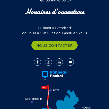
Horaires d’ouverture
Du lundi au vendredi
de 9h00 à 12h30 et de 14h00 à 17h30
NOUS CONTACTER
Lien
Lien
Lien
Lien
vers
vers
vers
vers
le
le
le
la
compte
compte
compte
chaîne
Facebook
Instagram
Linkedin
Youtube