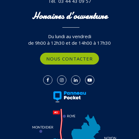
Tél. 03 44 43 09 57
Horaires d’ouverture
Du lundi au vendredi
de 9h00 à 12h30 et de 14h00 à 17h30
NOUS CONTACTER
Lien
Lien
Lien
Lien
vers
vers
vers
vers
le
le
le
la
compte
compte
compte
chaîne
Facebook
Instagram
Linkedin
Youtube