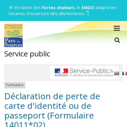
Gestion des traceurs
🚨 En raison des
fortes chaleurs
, le
SMDO
adapte les
horaires d’ouverture des déchetteries. 👇
Togg
navig
L
Service public
Formulaire
Déclaration de perte de
carte d'identité ou de
passeport (Formulaire
14011*02)