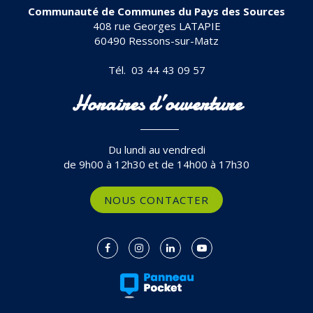
Communauté de Communes du Pays des Sources
408 rue Georges LATAPIE
60490 Ressons-sur-Matz
Tél. 03 44 43 09 57
Horaires d’ouverture
Du lundi au vendredi
de 9h00 à 12h30 et de 14h00 à 17h30
NOUS CONTACTER
Lien
Lien
Lien
Lien
vers
vers
vers
vers
le
le
le
la
compte
compte
compte
chaîne
Facebook
Instagram
Linkedin
Youtube