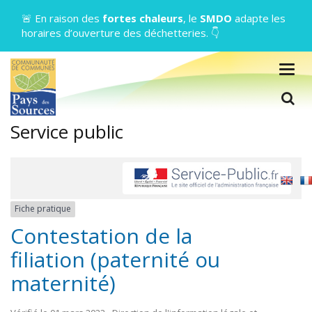
Gestion des traceurs
🚨 En raison des
fortes chaleurs
, le
SMDO
adapte les
horaires d’ouverture des déchetteries. 👇
Togg
navig
L
Service public
Fiche pratique
Contestation de la
filiation (paternité ou
maternité)