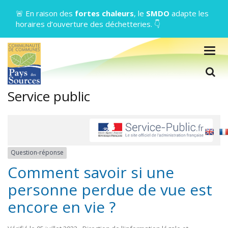
Gestion des traceurs
🚨 En raison des
fortes chaleurs
, le
SMDO
adapte les
horaires d’ouverture des déchetteries. 👇
Togg
navig
L
Service public
Question-réponse
Comment savoir si une
personne perdue de vue est
encore en vie ?