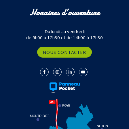
Horaires d’ouverture
Du lundi au vendredi
de 9h00 à 12h30 et de 14h00 à 17h30
NOUS CONTACTER
Lien
Lien
Lien
Lien
vers
vers
vers
vers
le
le
le
la
compte
compte
compte
chaîne
Facebook
Instagram
Linkedin
Youtube