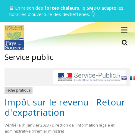
Gestion des traceurs
🚨 En raison des
fortes chaleurs
, le
SMDO
adapte les
horaires d’ouverture des déchetteries. 👇
Togg
navig
L
Service public
Fiche pratique
Impôt sur le revenu - Retour
d'expatriation
Vérifié le 01 janvier 2023 - Direction de l'information légale et
administrative (Premier ministre)