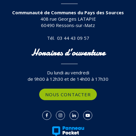
Communauté de Communes du Pays des Sources
408 rue Georges LATAPIE
60490 Ressons-sur-Matz
Tél. 03 44 43 09 57
Horaires d’ouverture
Du lundi au vendredi
de 9h00 à 12h30 et de 14h00 à 17h30
NOUS CONTACTER
Lien
Lien
Lien
Lien
vers
vers
vers
vers
le
le
le
la