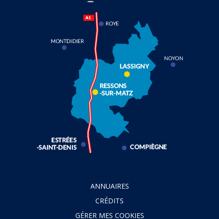
compte
compte
compte
chaîne
Facebook
Instagram
Linkedin
Youtube
ANNUAIRES
CRÉDITS
GÉRER MES COOKIES