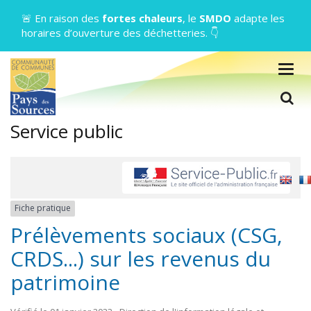
Gestion des traceurs
🚨 En raison des
fortes chaleurs
, le
SMDO
adapte les
horaires d’ouverture des déchetteries. 👇
Togg
navig
L
Service public
Fiche pratique
Prélèvements sociaux (CSG,
CRDS...) sur les revenus du
patrimoine