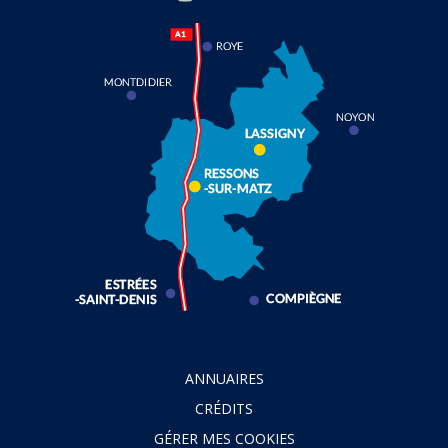
Facebook
Instagram
Linkedin
Youtube
ANNUAIRES
CRÉDITS
GÉRER MES COOKIES