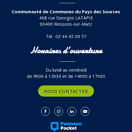
Communauté de Communes du Pays des Sources
408 rue Georges LATAPIE
60490 Ressons-sur-Matz
Tél. 03 44 43 09 57
Horaires d’ouverture
Du lundi au vendredi
de 9h00 à 12h30 et de 14h00 à 17h30
NOUS CONTACTER
Lien
Lien
Lien
Lien
vers
vers
vers
vers
le
le
le
la
compte
compte
compte
chaîne