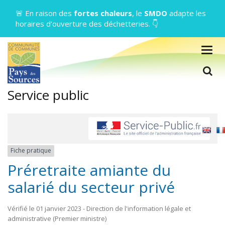
Gestion des traceurs
🚨 En raison des
fortes chaleurs
, le
SMDO
adapte les
horaires d’ouverture des déchetteries. 👇
Togg
navig
L
Service public
Fiche pratique
Préretraite amiante du
salarié du secteur privé
Vérifié le 01 janvier 2023 - Direction de l'information légale et
administrative (Premier ministre)