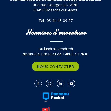
408 rue Georges LATAPIE
60490 Ressons-sur-Matz
Tél. 03 44 43 09 57
Horaires d’ouverture
Du lundi au vendredi
de 9h00 à 12h30 et de 14h00 à 17h30
NOUS CONTACTER
Lien
Lien
Lien
Lien
vers
vers
vers
vers
le
le
le
la
compte
compte
compte
chaîne
Facebook
Instagram
Linkedin
Youtube