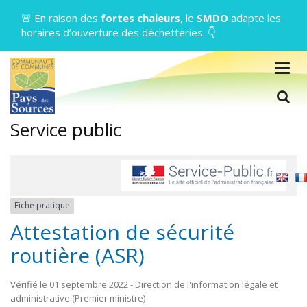
Gestion des traceurs
🚨 En raison des
fortes chaleurs
, le
SMDO
adapte les
horaires d’ouverture des déchetteries. 👇
Togg
navig
L
Service public
Fiche pratique
Attestation de sécurité
routière (ASR)
Vérifié le 01 septembre 2022 - Direction de l'information légale et
administrative (Premier ministre)