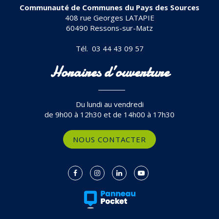
Communauté de Communes du Pays des Sources
408 rue Georges LATAPIE
60490 Ressons-sur-Matz
Tél. 03 44 43 09 57
Horaires d’ouverture
Du lundi au vendredi
de 9h00 à 12h30 et de 14h00 à 17h30
NOUS CONTACTER
Lien
Lien
Lien
Lien
vers
vers
vers
vers
le
le
le
la
compte
compte
compte
chaîne
Facebook
Instagram
Linkedin
Youtube