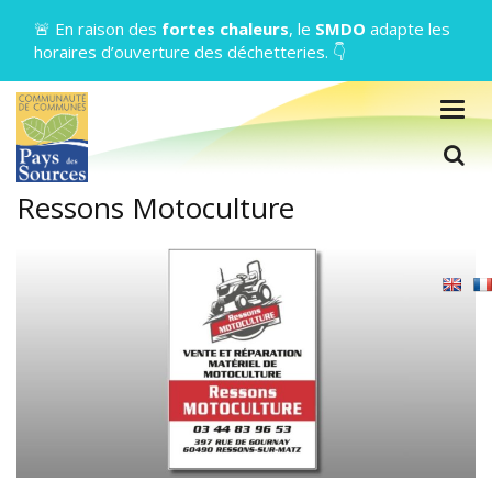
Gestion des traceurs
🚨 En raison des
fortes chaleurs
, le
SMDO
adapte les
horaires d’ouverture des déchetteries. 👇
Togg
navig
L
Ressons Motoculture