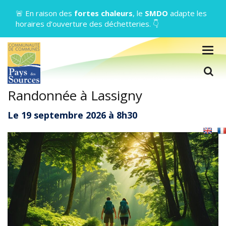
Gestion des traceurs
🚨 En raison des
fortes chaleurs
, le
SMDO
adapte les
horaires d’ouverture des déchetteries. 👇
Togg
navig
L
Randonnée à Lassigny
Le
19
septembre
2026
à 8h30