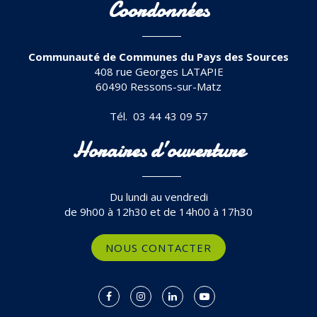
Coordonnées
Communauté de Communes du Pays des Sources
408 rue Georges LATAPIE
60490 Ressons-sur-Matz
Tél. 03 44 43 09 57
Horaires d’ouverture
Du lundi au vendredi
de 9h00 à 12h30 et de 14h00 à 17h30
NOUS CONTACTER
Lien
Lien
Lien
Lien
vers
vers
vers
vers