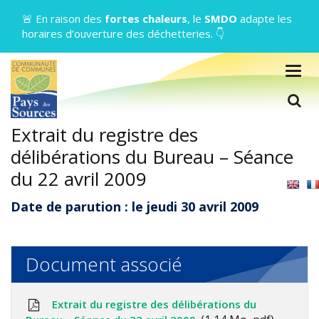
Gestion des traceurs
🚨 En raison des
fortes chaleurs
, le
SMDO
adapte les
horaires d’ouverture des déchetteries. 👇
Togg
navig
L
Extrait du registre des
délibérations du Bureau – Séance
du 22 avril 2009
Date de parution : le jeudi 30 avril 2009
Document associé
Extrait du registre des délibérations du