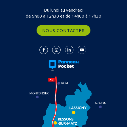
Du lundi au vendredi
de 9h00 à 12h30 et de 14h00 à 17h30
NOUS CONTACTER
Lien
Lien
Lien
Lien
vers
vers
vers
vers
le
le
le
la
compte
compte
compte
chaîne
Facebook
Instagram
Linkedin
Youtube